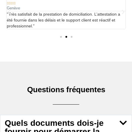






Genève
Z
"Très satisfait de la prestation de domiciliation. L’attestation a
"
t
été fournie dans les délais et le support client est réactif et
p
professionnel."
t
Questions fréquentes
Quels documents dois-je
fournir pour démarrer la