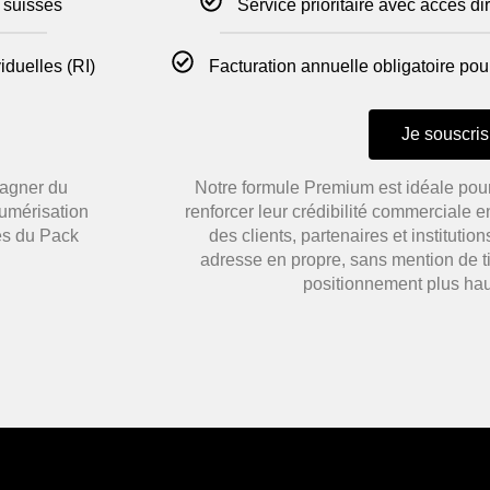
 suisses
Service prioritaire avec accès d
iduelles (RI)
Facturation annuelle obligatoire pour
Je souscris
gagner du
Notre formule Premium est idéale pour
numérisation
renforcer leur crédibilité commerciale
ces du Pack
des clients, partenaires et institutio
adresse en propre, sans mention de ti
positionnement plus ha