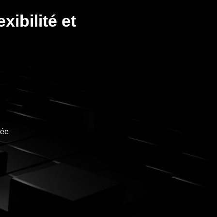
xibilité et
née