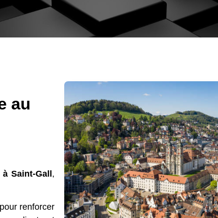
e au
à Saint-Gall
,
 pour renforcer