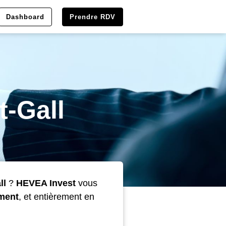
Dashboard
Prendre RDV
t-Gall
ll
?
HEVEA Invest
vous
ment
, et entièrement en