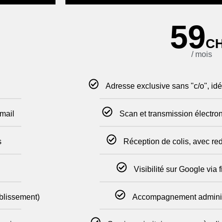
59
C
/ mois
Adresse exclusive sans "c/o", id
-mail
Scan et transmission électron
s
Réception de colis, avec re
Visibilité sur Google via
ablissement)
Accompagnement administ