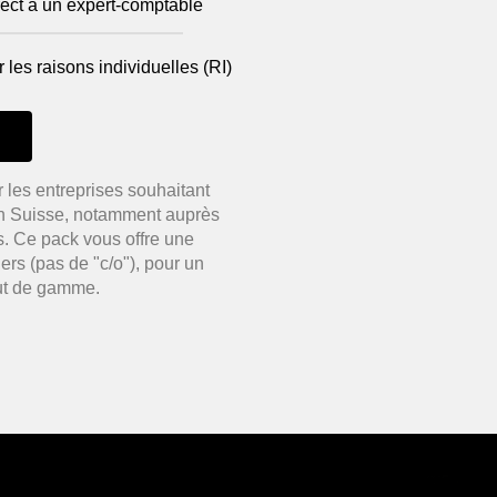
irect à un expert-comptable
 les raisons individuelles (RI)
 les entreprises souhaitant
 en Suisse, notamment auprès
ns. Ce pack vous offre une
ers (pas de "c/o"), pour un
ut de gamme.